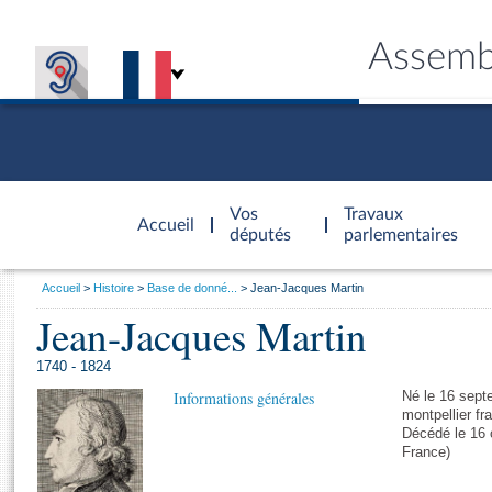
Assemb
Accèder à
la page
Vos
Travaux
Accueil
d'accueil
députés
parlementaires
Vous
Accueil
Histoire
Base de donné...
Jean-Jacques Martin
êtes
Jean-Jacques Martin
Général
ici
CONNEX
TRAVA
CONNA
DÉC
:
1740 - 1824
Informations générales
Né le 16 sept
montpellier fr
Décédé le 16 
France)