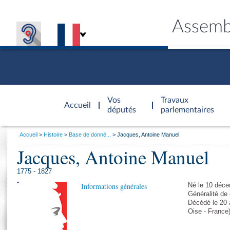
Assemb
Accèder à
la page
Vos
Travaux
Accueil
d'accueil
députés
parlementaires
Vous
Accueil
Histoire
Base de donné...
Jacques, Antoine Manuel
êtes
Jacques, Antoine Manuel
Général
ici
CONNEX
TRAVA
CONNA
DÉC
:
1775 - 1827
Informations générales
Né le 10 déce
Généralité de 
Décédé le 20 a
Oise - France