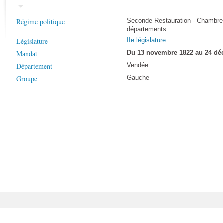
Rapports d'enquête
Rapports législatifs
Régime politique
Seconde Restauration - Chambre
Rapports sur l'application des lois
départements
Baromètre de l’application des lois
Législature
IIe législature
Mandat
Du 13 novembre 1822 au 24 dé
Département
Vendée
Dossiers législatifs
Groupe
Gauche
Budget et sécurité sociale
Questions écrites et orales
Comptes rendus des débats