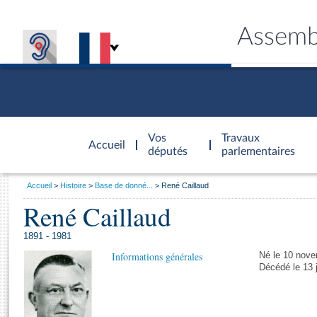
Assemb
Accèder à
la page
Vos
Travaux
Accueil
d'accueil
députés
parlementaires
Vous
Accueil
Histoire
Base de donné...
René Caillaud
êtes
René Caillaud
Général
ici
CONNEX
TRAVA
CONNA
DÉC
:
1891 - 1981
Informations générales
Né le 10 nove
Décédé le 13 j