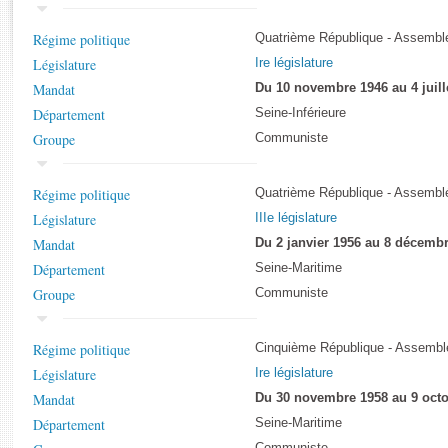
Rapports d'enquête
Rapports législatifs
Régime politique
Quatrième République - Assemblé
Rapports sur l'application des lois
Législature
Ire législature
Baromètre de l’application des lois
Mandat
Du 10 novembre 1946 au 4 juill
Département
Seine-Inférieure
Dossiers législatifs
Groupe
Communiste
Budget et sécurité sociale
Questions écrites et orales
Régime politique
Quatrième République - Assemblé
Comptes rendus des débats
Législature
IIIe législature
Mandat
Du 2 janvier 1956 au 8 décemb
Département
Seine-Maritime
Groupe
Communiste
Régime politique
Cinquième République - Assemblé
Législature
Ire législature
Mandat
Du 30 novembre 1958 au 9 octo
Département
Seine-Maritime
Communiste