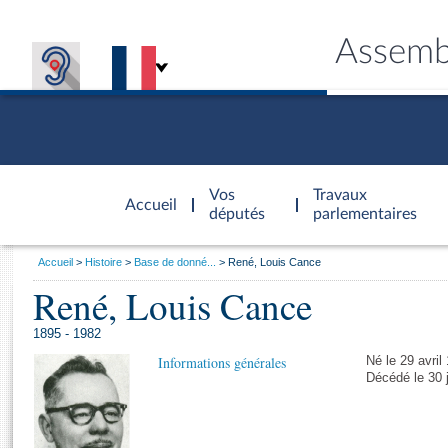
Assemb
Accèder à
la page
Vos
Travaux
Accueil
d'accueil
députés
parlementaires
Vous
Accueil
Histoire
Base de donné...
René, Louis Cance
êtes
René, Louis Cance
Général
ici
CONNEX
TRAVA
CONNA
DÉC
:
1895 - 1982
Informations générales
Né le 29 avril
Décédé le 30 j