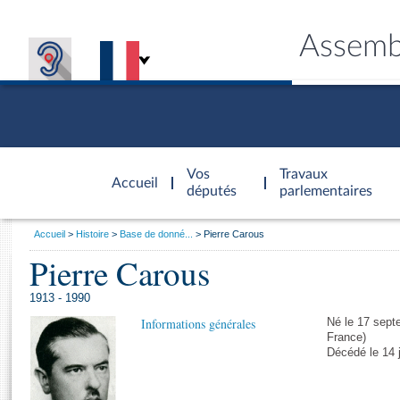
Assemb
Accèder à
la page
Vos
Travaux
Accueil
d'accueil
députés
parlementaires
Vous
Accueil
Histoire
Base de donné...
Pierre Carous
êtes
Pierre Carous
Général
ici
CONNEX
TRAVA
CONNA
DÉC
:
1913 - 1990
Informations générales
Né le 17 sept
France)
Décédé le 14 