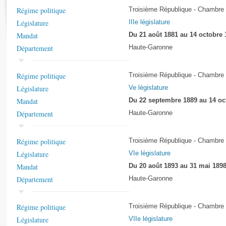
Rapports d'enquête
Régime politique
Troisième République - Chambre
Rapports législatifs
Législature
IIIe législature
Rapports sur l'application des lois
Mandat
Du 21 août 1881 au 14 octobre 
Baromètre de l’application des lois
Département
Haute-Garonne
Dossiers législatifs
Régime politique
Troisième République - Chambre
Budget et sécurité sociale
Législature
Ve législature
Questions écrites et orales
Mandat
Du 22 septembre 1889 au 14 oc
Comptes rendus des débats
Département
Haute-Garonne
Régime politique
Troisième République - Chambre
Législature
VIe législature
Mandat
Du 20 août 1893 au 31 mai 189
Département
Haute-Garonne
Régime politique
Troisième République - Chambre
Législature
VIIe législature