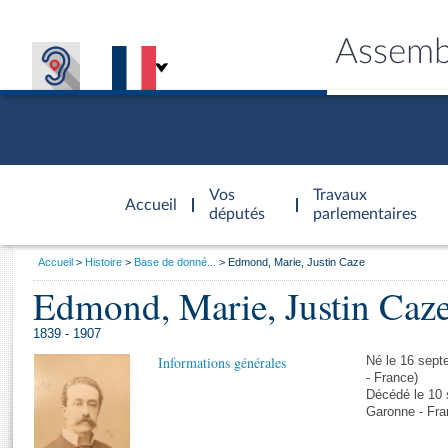
Assemb
Accèder à
la page
Vos
Travaux
Accueil
d'accueil
députés
parlementaires
Vous
Accueil
Histoire
Base de donné...
Edmond, Marie, Justin Caze
êtes
Edmond, Marie, Justin Caz
Général
ici
CONNEX
TRAVA
CONNA
DÉC
:
1839 - 1907
Informations générales
Né le 16 sept
- France)
Décédé le 10 
Garonne - Fra