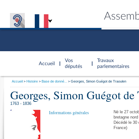
Assemb
Accèder à
la page
Vos
Travaux
Accueil
d'accueil
députés
parlementaires
Vous
Accueil
Histoire
Base de donné...
Georges, Simon Guégot de Traoulen
êtes
Georges, Simon Guégot de 
Général
ici
CONNEX
TRAVA
CONNA
DÉC
:
1763 - 1836
Informations générales
Né le 27 octob
bretagne nord 
Décédé le 30 
France)