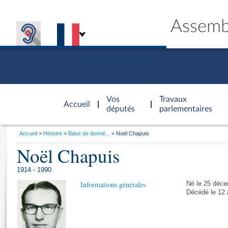
Assemb
Accèder à
la page
Vos
Travaux
Accueil
d'accueil
députés
parlementaires
Vous
Accueil
Histoire
Base de donné...
Noël Chapuis
êtes
Noël Chapuis
Général
ici
CONNEX
TRAVA
CONNA
DÉC
:
1914 - 1990
Informations générales
Né le 25 déce
Décédé le 12 a