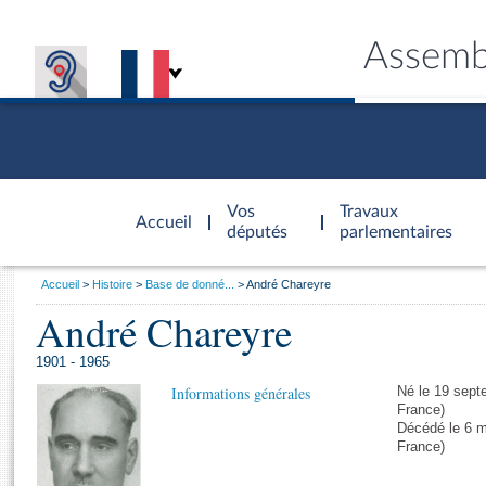
Assemb
Accèder à
la page
Vos
Travaux
Accueil
d'accueil
députés
parlementaires
Vous
Accueil
Histoire
Base de donné...
André Chareyre
êtes
André Chareyre
Général
ici
CONNEX
TRAVA
CONNA
DÉC
:
1901 - 1965
Informations générales
Né le 19 sept
France)
Décédé le 6 
France)