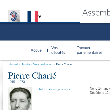
Assemb
Accèder à
la page
Vos
Travaux
Accueil
d'accueil
députés
parlementaires
Vous
Accueil
Histoire
Base de donné...
Pierre Charié
êtes
Pierre Charié
Général
ici
CONNEX
TRAVA
CONNA
DÉC
:
1915 - 1973
Informations générales
Né le 14 janvi
Décédé le 12 