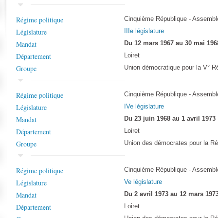
Rapports d'enquête
Rapports législatifs
Régime politique
Cinquième République - Assemblé
Rapports sur l'application des lois
Législature
IIIe législature
Baromètre de l’application des lois
Mandat
Du 12 mars 1967 au 30 mai 196
Département
Loiret
Dossiers législatifs
Groupe
Union démocratique pour la V° R
Budget et sécurité sociale
Questions écrites et orales
Régime politique
Cinquième République - Assemblé
Comptes rendus des débats
Législature
IVe législature
Mandat
Du 23 juin 1968 au 1 avril 1973
Département
Loiret
Groupe
Union des démocrates pour la Ré
Régime politique
Cinquième République - Assemblé
Législature
Ve législature
Mandat
Du 2 avril 1973 au 12 mars 197
Département
Loiret