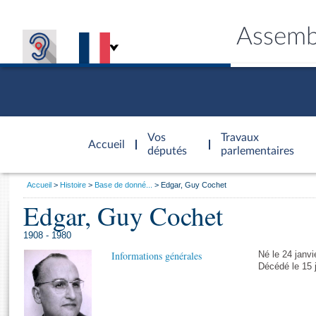
Assemb
Accèder à
la page
Vos
Travaux
Accueil
d'accueil
députés
parlementaires
Vous
Accueil
Histoire
Base de donné...
Edgar, Guy Cochet
êtes
Edgar, Guy Cochet
Général
ici
CONNEX
TRAVA
CONNA
DÉC
:
1908 - 1980
Informations générales
Né le 24 janvi
Décédé le 15 j