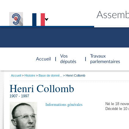
Assemb
Accèder à
la page
Vos
Travaux
Accueil
d'accueil
députés
parlementaires
Vous
Accueil
Histoire
Base de donné...
Henri Collomb
êtes
Henri Collomb
Général
ici
CONNEX
TRAVA
CONNA
DÉC
:
1907 - 1997
Informations générales
Né le 18 nove
Décédé le 10 