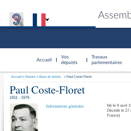
Assemb
Accèder à
la page
Vos
Travaux
Accueil
d'accueil
députés
parlementaires
Vous
Accueil
Histoire
Base de donné...
Paul Coste-Floret
êtes
Paul Coste-Floret
Général
ici
CONNEX
TRAVA
CONNA
DÉC
:
1911 - 1979
Informations générales
Né le 9 avril 
Décédé le 27 a
France)