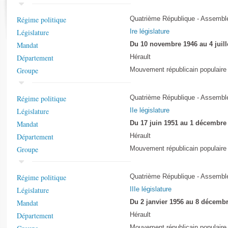
Rapports d'enquête
Rapports législatifs
Régime politique
Quatrième République - Assemblé
Rapports sur l'application des lois
Législature
Ire législature
Baromètre de l’application des lois
Mandat
Du 10 novembre 1946 au 4 juill
Département
Hérault
Dossiers législatifs
Groupe
Mouvement républicain populaire
Budget et sécurité sociale
Questions écrites et orales
Régime politique
Quatrième République - Assemblé
Comptes rendus des débats
Législature
IIe législature
Mandat
Du 17 juin 1951 au 1 décembre
Département
Hérault
Groupe
Mouvement républicain populaire
Régime politique
Quatrième République - Assemblé
Législature
IIIe législature
Mandat
Du 2 janvier 1956 au 8 décemb
Département
Hérault
Mouvement républicain populaire