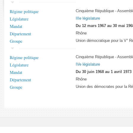
Rapports d'enquête
Rapports législatifs
Régime politique
Cinquième République - Assemblé
Rapports sur l'application des lois
Législature
IIIe législature
Baromètre de l’application des lois
Mandat
Du 12 mars 1967 au 30 mai 196
Département
Rhône
Groupe
Dossiers législatifs
Union démocratique pour la V° R
Budget et sécurité sociale
Questions écrites et orales
Régime politique
Cinquième République - Assemblé
Comptes rendus des débats
Législature
IVe législature
Mandat
Du 30 juin 1968 au 1 avril 1973
Département
Rhône
Groupe
Union des démocrates pour la Ré