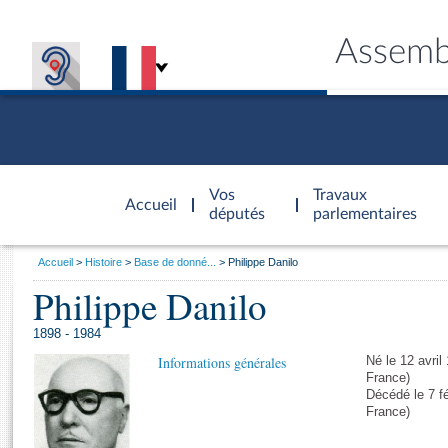
Assemb
Accèder à
la page
Vos
Travaux
Accueil
d'accueil
députés
parlementaires
Vous
Accueil
Histoire
Base de donné...
Philippe Danilo
êtes
Philippe Danilo
Général
ici
CONNEX
TRAVA
CONNA
DÉC
:
1898 - 1984
Informations générales
Né le 12 avril
France)
Décédé le 7 fé
France)