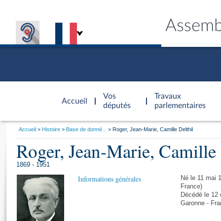
Assemb
Accèder à
la page
Vos
Travaux
Accueil
d'accueil
députés
parlementaires
Vous
Accueil
Histoire
Base de donné...
Roger, Jean-Marie, Camille Delthil
êtes
Roger, Jean-Marie, Camille 
Général
ici
CONNEX
TRAVA
CONNA
DÉC
:
1869 - 1951
Informations générales
Né le 11 mai 
France)
Décédé le 12 
Garonne - Fra