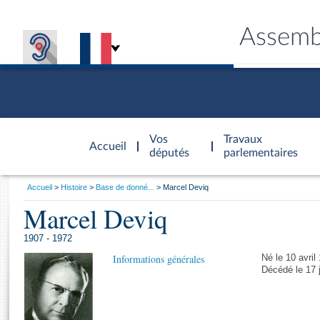
Assemb
Accèder à
la page
Vos
Travaux
Accueil
d'accueil
députés
parlementaires
Vous
Accueil
Histoire
Base de donné...
Marcel Deviq
êtes
Marcel Deviq
Général
ici
CONNEX
TRAVA
CONNA
DÉC
:
1907 - 1972
Informations générales
Né le 10 avril
Décédé le 17 j