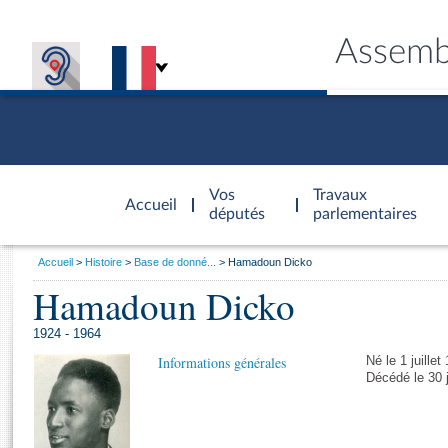
Assemb
Accèder à
la page
Vos
Travaux
Accueil
d'accueil
députés
parlementaires
Vous
Accueil
Histoire
Base de donné...
Hamadoun Dicko
êtes
Hamadoun Dicko
Général
ici
CONNEX
TRAVA
CONNA
DÉC
:
1924 - 1964
Informations générales
Né le 1 juillet
Décédé le 30 j