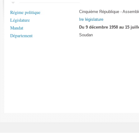
Rapports d'enquête
Rapports législatifs
Régime politique
Cinquième République - Assemblé
Rapports sur l'application des lois
Législature
Ire législature
Baromètre de l’application des lois
Mandat
Du 9 décembre 1958 au 15 juill
Département
Soudan
Dossiers législatifs
Budget et sécurité sociale
Questions écrites et orales
Comptes rendus des débats