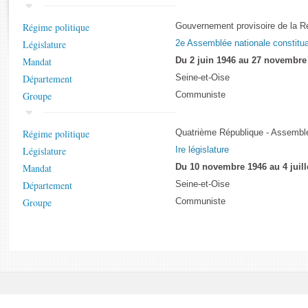
Rapports d'enquête
Rapports législatifs
Régime politique
Gouvernement provisoire de la R
Rapports sur l'application des lois
Législature
2e Assemblée nationale constitu
Baromètre de l’application des lois
Mandat
Du 2 juin 1946 au 27 novembre
Département
Seine-et-Oise
Dossiers législatifs
Groupe
Communiste
Budget et sécurité sociale
Questions écrites et orales
Régime politique
Quatrième République - Assemblé
Comptes rendus des débats
Législature
Ire législature
Mandat
Du 10 novembre 1946 au 4 juill
Département
Seine-et-Oise
Groupe
Communiste