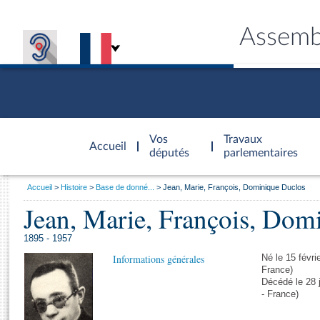
Assemb
Accèder à
la page
Vos
Travaux
Accueil
d'accueil
députés
parlementaires
Vous
Accueil
Histoire
Base de donné...
Jean, Marie, François, Dominique Duclos
êtes
Jean, Marie, François, Dom
Général
ici
CONNEX
TRAVA
CONNA
DÉC
:
1895 - 1957
Informations générales
Né le 15 févr
France)
Décédé le 28 
- France)