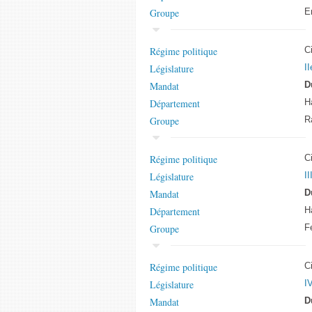
Groupe
E
Régime politique
C
Législature
II
Mandat
D
Département
H
Groupe
R
Régime politique
C
Législature
II
Mandat
D
Département
H
Groupe
F
Régime politique
C
Législature
IV
Mandat
D