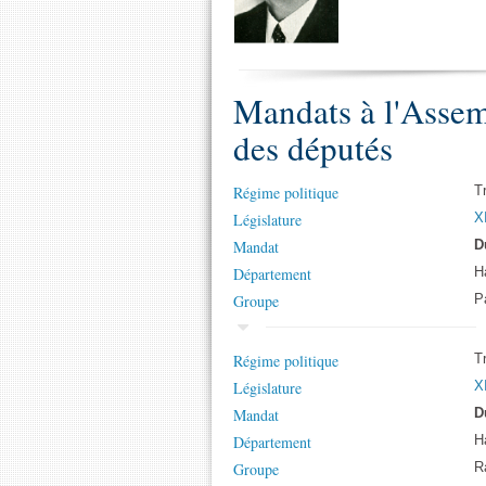
Mandats à l'Assem
des députés
Régime politique
T
Législature
XI
Mandat
D
Département
H
Groupe
Pa
Régime politique
T
Législature
XI
Mandat
D
Département
H
Groupe
Ra