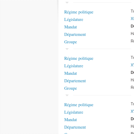
Régime politique
T
Législature
X
Mandat
D
Département
H
Groupe
Ré
Régime politique
T
Législature
X
Mandat
D
Département
H
Groupe
Ré
Régime politique
T
Législature
X
Mandat
D
Département
H
Ré