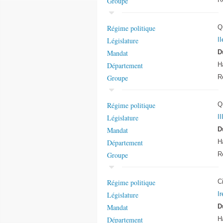
Groupe
Régime politique
Q
Législature
II
Mandat
D
Département
H
Groupe
Ré
Régime politique
Q
Législature
II
Mandat
D
Département
H
Groupe
Ré
Régime politique
C
Législature
Ir
Mandat
D
Département
H