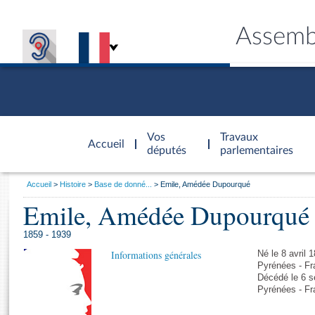
Assemb
Accèder à
la page
Vos
Travaux
Accueil
d'accueil
députés
parlementaires
Vous
Accueil
Histoire
Base de donné...
Emile, Amédée Dupourqué
êtes
Emile, Amédée Dupourqué
Général
ici
CONNEX
TRAVA
CONNA
DÉC
:
1859 - 1939
Informations générales
Né le 8 avril 
Pyrénées - Fr
Décédé le 6 s
Pyrénées - Fr