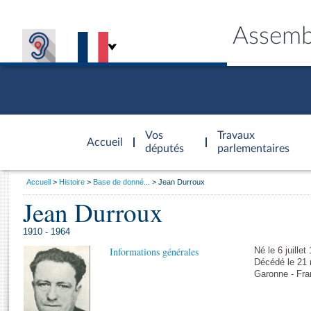
Assemb
Accèder à
la page
Vos
Travaux
Accueil
d'accueil
députés
parlementaires
Vous
Accueil
Histoire
Base de donné...
Jean Durroux
êtes
Jean Durroux
Général
ici
CONNEX
TRAVA
CONNA
DÉC
:
1910 - 1964
Informations générales
Né le 6 juille
Décédé le 21 
Garonne - Fra