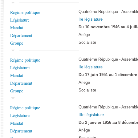
Rapports d'enquête
Rapports législatifs
Régime politique
Quatrième République - Assemblé
Rapports sur l'application des lois
Législature
Ire législature
Baromètre de l’application des lois
Mandat
Du 10 novembre 1946 au 4 juill
Département
Ariège
Dossiers législatifs
Groupe
Socialiste
Budget et sécurité sociale
Questions écrites et orales
Régime politique
Quatrième République - Assemblé
Comptes rendus des débats
Législature
IIe législature
Mandat
Du 17 juin 1951 au 1 décembre
Département
Ariège
Groupe
Socialiste
Régime politique
Quatrième République - Assemblé
Législature
IIIe législature
Mandat
Du 2 janvier 1956 au 8 décemb
Département
Ariège
Socialiste