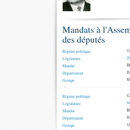
Mandats à l'Assem
des députés
Régime politique
G
Législature
2
Mandat
D
Département
B
Groupe
M
Régime politique
C
Législature
Ir
Mandat
D
Département
B
Groupe
U