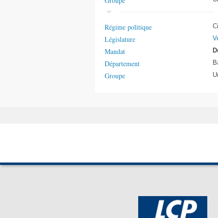
Groupe
Régime politique
C
Législature
V
Mandat
D
Département
B
Groupe
U