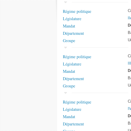
Régime politique
C
Législature
II
Mandat
D
Département
B
Groupe
U
Régime politique
C
Législature
II
Mandat
D
Département
B
Groupe
U
Régime politique
C
Législature
IV
Mandat
D
Département
B
U