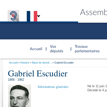
Assemb
Accèder à
la page
Vos
Travaux
Accueil
d'accueil
députés
parlementaires
Vous
Accueil
Histoire
Base de donné...
Gabriel Escudier
êtes
Gabriel Escudier
Général
ici
CONNEX
TRAVA
CONNA
DÉC
:
1906 - 1962
Informations générales
Né le 11 juin 
Décédé le 4 ju