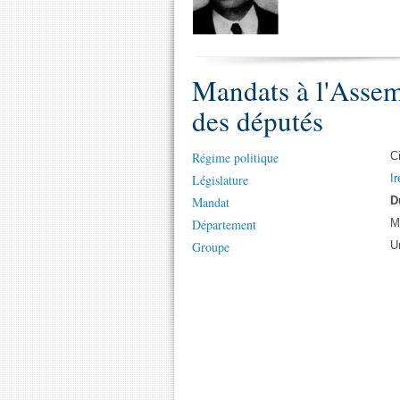
Mandats à l'Assem
des députés
Régime politique
C
Législature
Ir
Mandat
D
Département
M
Groupe
U