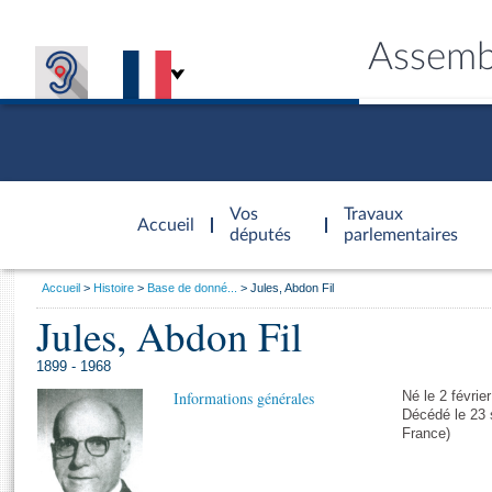
Assemb
Accèder à
la page
Vos
Travaux
Accueil
d'accueil
députés
parlementaires
Vous
Accueil
Histoire
Base de donné...
Jules, Abdon Fil
êtes
Jules, Abdon Fil
Général
ici
CONNEX
TRAVA
CONNA
DÉC
:
1899 - 1968
Informations générales
Né le 2 févrie
Décédé le 23
France)