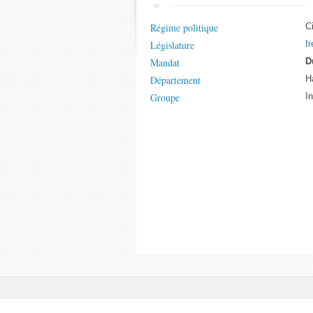
Régime politique
C
Législature
Ir
Mandat
D
Département
H
Groupe
I