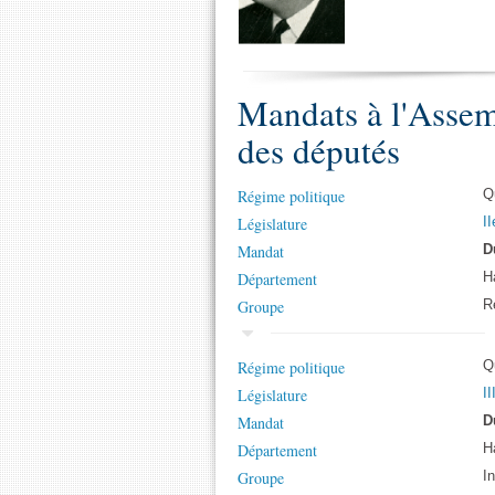
Mandats à l'Assem
des députés
Régime politique
Q
Législature
II
Mandat
D
Département
H
Groupe
R
Régime politique
Q
Législature
II
Mandat
D
Département
H
Groupe
I