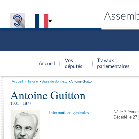
Assemb
Accèder à
la page
Vos
Travaux
Accueil
d'accueil
députés
parlementaires
Vous
Accueil
Histoire
Base de donné...
Antoine Guitton
êtes
Antoine Guitton
Général
ici
CONNEX
TRAVA
CONNA
DÉC
:
1901 - 1977
Informations générales
Né le 7 févrie
Décédé le 27 j