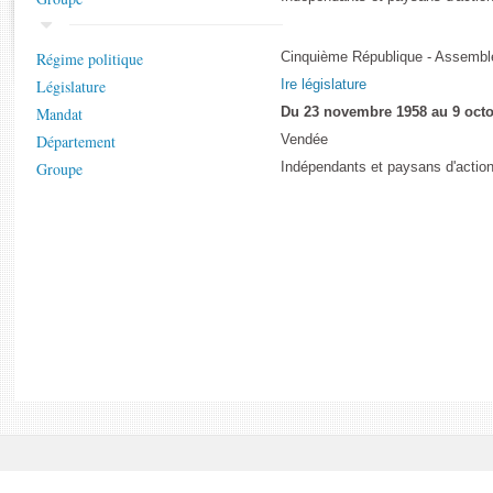
Rapports d'enquête
Rapports législatifs
Régime politique
Cinquième République - Assemblé
Rapports sur l'application des lois
Législature
Ire législature
Baromètre de l’application des lois
Mandat
Du 23 novembre 1958 au 9 octo
Département
Vendée
Dossiers législatifs
Groupe
Indépendants et paysans d'action
Budget et sécurité sociale
Questions écrites et orales
Comptes rendus des débats