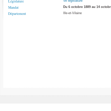
Législature
Ve législature
Rapports d'enquête
Mandat
Du 6 octobre 1889 au 14 octobr
Rapports législatifs
Département
Ille-et-Vilaine
Rapports sur l'application des lois
Baromètre de l’application des lois
Dossiers législatifs
Budget et sécurité sociale
Questions écrites et orales
Comptes rendus des débats