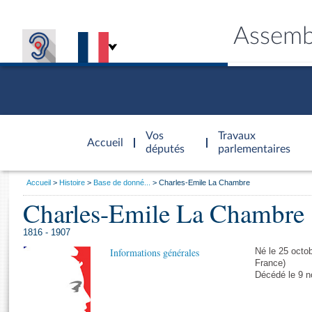
Assemb
Accèder à
la page
Vos
Travaux
Accueil
d'accueil
députés
parlementaires
Vous
Accueil
Histoire
Base de donné...
Charles-Emile La Chambre
êtes
Charles-Emile La Chambre
Général
ici
CONNEX
TRAVA
CONNA
DÉC
:
1816 - 1907
Informations générales
Né le 25 octob
France)
Décédé le 9 n