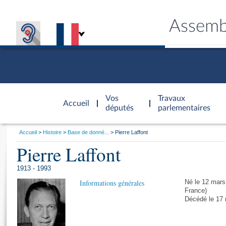
Assemb
Accèder à
la page
Vos
Travaux
Accueil
d'accueil
députés
parlementaires
Vous
Accueil
Histoire
Base de donné...
Pierre Laffont
êtes
Pierre Laffont
Général
ici
CONNEX
TRAVA
CONNA
DÉC
:
1913 - 1993
Informations générales
Né le 12 mars
France)
Décédé le 17 