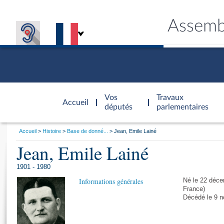
Assemb
Accèder à
la page
Vos
Travaux
Accueil
d'accueil
députés
parlementaires
Vous
Accueil
Histoire
Base de donné...
Jean, Emile Lainé
êtes
Jean, Emile Lainé
Général
ici
CONNEX
TRAVA
CONNA
DÉC
:
1901 - 1980
Informations générales
Né le 22 déce
France)
Décédé le 9 n