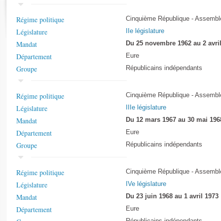
Rapports d'enquête
Rapports législatifs
Régime politique
Cinquième République - Assemblé
Rapports sur l'application des lois
Législature
IIe législature
Baromètre de l’application des lois
Mandat
Du 25 novembre 1962 au 2 avri
Département
Eure
Dossiers législatifs
Groupe
Républicains indépendants
Budget et sécurité sociale
Questions écrites et orales
Régime politique
Cinquième République - Assemblé
Comptes rendus des débats
Législature
IIIe législature
Mandat
Du 12 mars 1967 au 30 mai 196
Département
Eure
Groupe
Républicains indépendants
Régime politique
Cinquième République - Assemblé
Législature
IVe législature
Mandat
Du 23 juin 1968 au 1 avril 1973
Département
Eure
Républicains indépendants