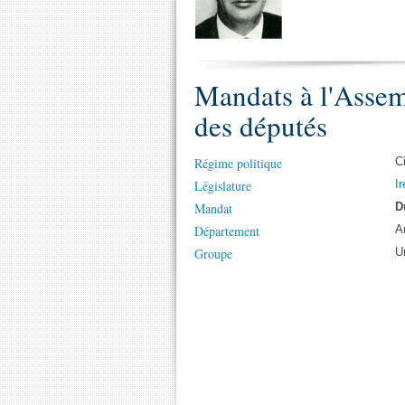
Mandats à l'Assem
des députés
Régime politique
C
Législature
Ir
Mandat
D
Département
A
Groupe
U