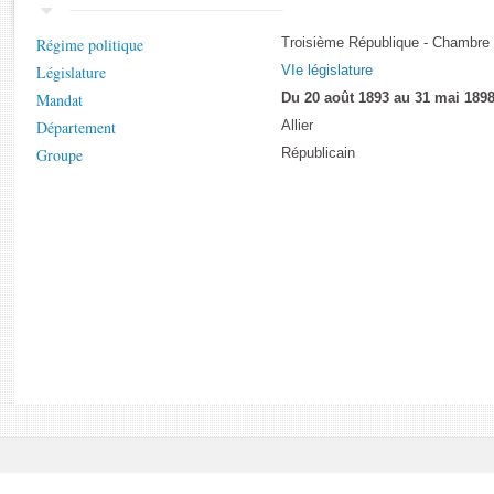
Rapports d'enquête
Rapports législatifs
Régime politique
Troisième République - Chambre
Rapports sur l'application des lois
Législature
VIe législature
Baromètre de l’application des lois
Mandat
Du 20 août 1893 au 31 mai 189
Département
Allier
Dossiers législatifs
Groupe
Républicain
Budget et sécurité sociale
Questions écrites et orales
Comptes rendus des débats