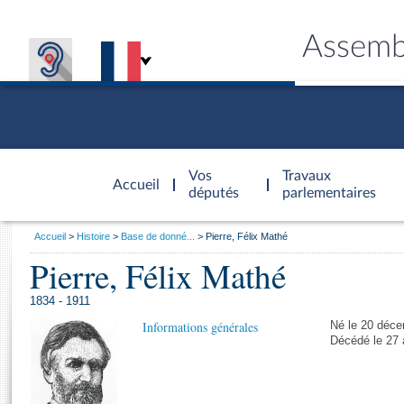
Assemb
Accèder à
la page
Vos
Travaux
Accueil
d'accueil
députés
parlementaires
Vous
Accueil
Histoire
Base de donné...
Pierre, Félix Mathé
êtes
Pierre, Félix Mathé
Général
ici
CONNEX
TRAVA
CONNA
DÉC
:
1834 - 1911
Informations générales
Né le 20 déce
Décédé le 27 a