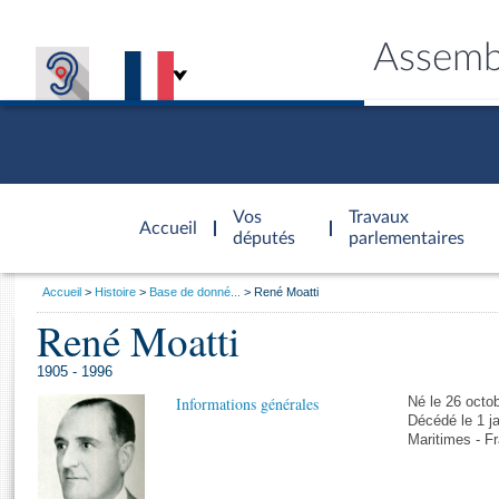
Assemb
Accèder à
la page
Vos
Travaux
Accueil
d'accueil
députés
parlementaires
Vous
Accueil
Histoire
Base de donné...
René Moatti
êtes
René Moatti
Général
ici
CONNEX
TRAVA
CONNA
DÉC
:
1905 - 1996
Informations générales
Né le 26 octo
Décédé le 1 j
Maritimes - F