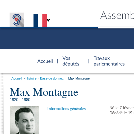
Assemb
Accèder à
la page
Vos
Travaux
Accueil
d'accueil
députés
parlementaires
Vous
Accueil
Histoire
Base de donné...
Max Montagne
êtes
Max Montagne
Général
ici
CONNEX
TRAVA
CONNA
DÉC
:
1920 - 1980
Informations générales
Né le 7 févrie
Décédé le 19 