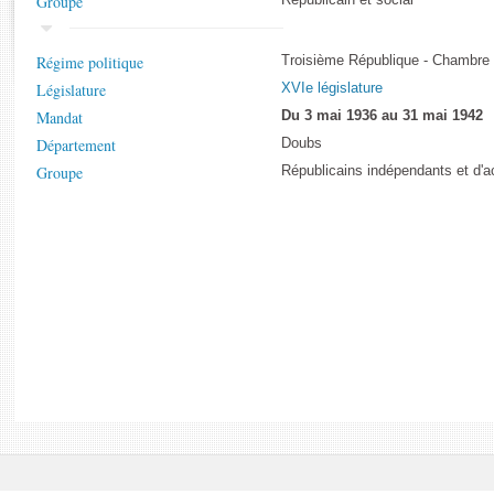
Groupe
Républicain et social
Rapports d'enquête
Rapports législatifs
Rapports sur l'application des lois
Régime politique
Troisième République - Chambre
Baromètre de l’application des lois
Législature
XVIe législature
Mandat
Du 3 mai 1936 au 31 mai 1942
Département
Doubs
Dossiers législatifs
Groupe
Républicains indépendants et d'ac
Budget et sécurité sociale
Questions écrites et orales
Comptes rendus des débats