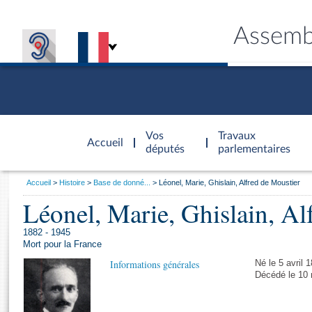
Assemb
Accèder à
la page
Vos
Travaux
Accueil
d'accueil
députés
parlementaires
Vous
Accueil
Histoire
Base de donné...
Léonel, Marie, Ghislain, Alfred de Moustier
êtes
Léonel, Marie, Ghislain, Al
Général
ici
CONNEX
TRAVA
CONNA
DÉC
:
1882 - 1945
Mort pour la France
Informations générales
Né le 5 avril 
Décédé le 10