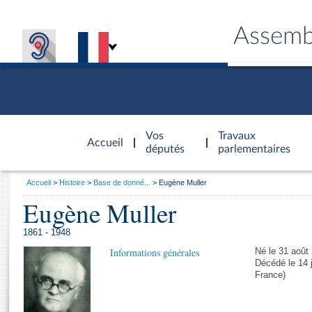
Assemb
Accèder à
la page
Vos
Travaux
Accueil
d'accueil
députés
parlementaires
Vous
Accueil
Histoire
Base de donné...
Eugène Muller
êtes
Eugène Muller
Général
ici
CONNEX
TRAVA
CONNA
DÉC
:
1861 - 1948
Informations générales
Né le 31 août
Décédé le 14 
France)