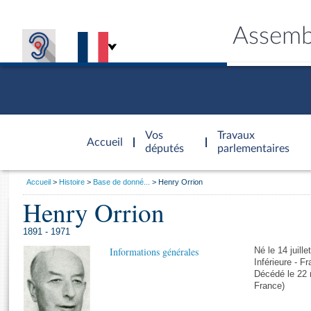
Assemb
Accèder à
la page
Vos
Travaux
Accueil
d'accueil
députés
parlementaires
Vous
Accueil
Histoire
Base de donné...
Henry Orrion
êtes
Henry Orrion
Général
ici
CONNEX
TRAVA
CONNA
DÉC
:
1891 - 1971
Informations générales
Né le 14 juill
Inférieure - F
Décédé le 22 
France)