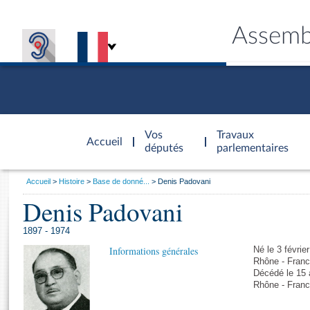
Assemb
Accèder à
la page
Vos
Travaux
Accueil
d'accueil
députés
parlementaires
Vous
Accueil
Histoire
Base de donné...
Denis Padovani
êtes
Denis Padovani
Général
ici
CONNEX
TRAVA
CONNA
DÉC
:
1897 - 1974
Informations générales
Né le 3 févrie
Rhône - Franc
Décédé le 15 a
Rhône - Franc