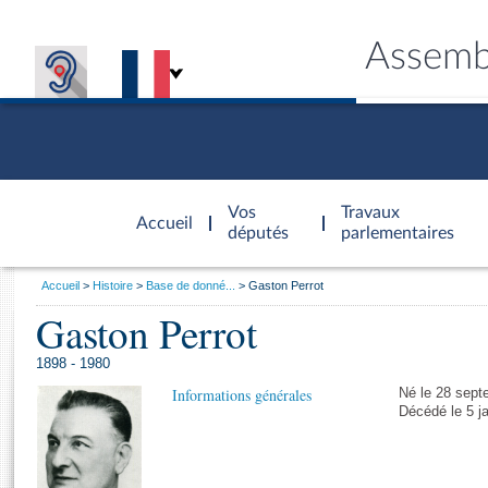
Assemb
Accèder à
la page
Vos
Travaux
Accueil
d'accueil
députés
parlementaires
Vous
Accueil
Histoire
Base de donné...
Gaston Perrot
êtes
Gaston Perrot
Général
ici
CONNEX
TRAVA
CONNA
DÉC
:
1898 - 1980
Informations générales
Né le 28 sept
Décédé le 5 j