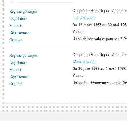
Rapports d'enquête
Rapports législatifs
Régime politique
Cinquième République - Assemblé
Rapports sur l'application des lois
Législature
IIIe législature
Baromètre de l’application des lois
Mandat
Du 12 mars 1967 au 30 mai 196
Département
Yonne
Dossiers législatifs
Groupe
Union démocratique pour la V° R
Budget et sécurité sociale
Questions écrites et orales
Régime politique
Cinquième République - Assemblé
Comptes rendus des débats
Législature
IVe législature
Mandat
Du 30 juin 1968 au 1 avril 1973
Département
Yonne
Groupe
Union des démocrates pour la Ré