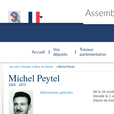
Assemb
Accèder à
la page
Vos
Travaux
Accueil
d'accueil
députés
parlementaires
Vous
Accueil
Histoire
Base de donné...
Michel Peytel
êtes
Michel Peytel
Général
ici
CONNEX
TRAVA
CONNA
DÉC
:
1919 - 1973
Informations générales
Né le 24 octob
Décédé le 2 o
(Hauts-de-Sei