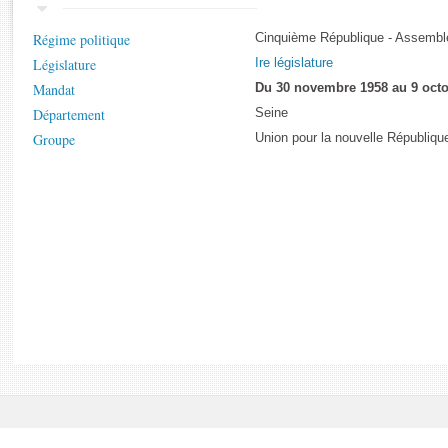
Rapports d'enquête
Rapports législatifs
Régime politique
Cinquième République - Assemblé
Rapports sur l'application des lois
Législature
Ire législature
Baromètre de l’application des lois
Mandat
Du 30 novembre 1958 au 9 octo
Département
Seine
Dossiers législatifs
Groupe
Union pour la nouvelle Républiqu
Budget et sécurité sociale
Questions écrites et orales
Comptes rendus des débats