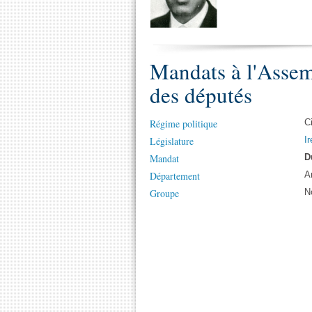
Mandats à l'Assem
des députés
Régime politique
C
Législature
Ir
Mandat
D
Département
A
Groupe
N