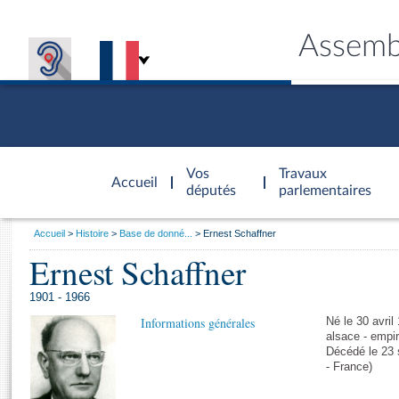
Assemb
Accèder à
la page
Vos
Travaux
Accueil
d'accueil
députés
parlementaires
Vous
Accueil
Histoire
Base de donné...
Ernest Schaffner
êtes
Ernest Schaffner
Général
ici
CONNEX
TRAVA
CONNA
DÉC
:
1901 - 1966
Informations générales
Né le 30 avril
alsace - empi
Décédé le 23 
- France)