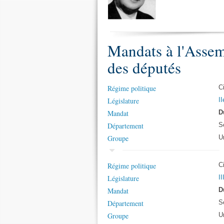
Mandats à l'Assem
des députés
Régime politique
C
Législature
II
Mandat
D
Département
S
Groupe
U
Régime politique
C
Législature
II
Mandat
D
Département
S
Groupe
U