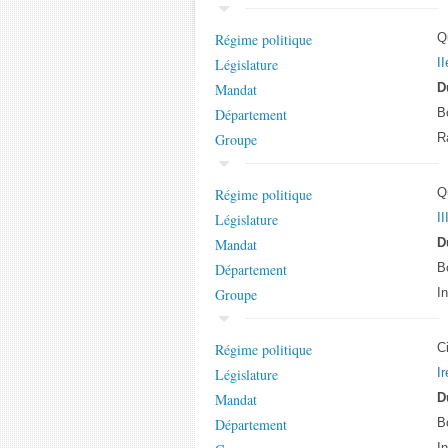
Régime politique
Q
Législature
II
Mandat
D
Département
B
Groupe
R
Régime politique
Q
Législature
II
Mandat
D
Département
B
Groupe
I
Régime politique
C
Législature
Ir
Mandat
D
Département
B
I