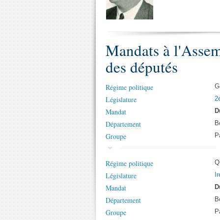
Mandats à l'Assem
des députés
Régime politique
G
Législature
2
Mandat
D
Département
B
Groupe
Pa
Régime politique
Q
Législature
Ir
Mandat
D
Département
B
Groupe
Pa