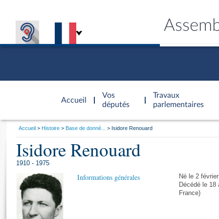
Assemb
Accèder à
la page
Vos
Travaux
Accueil
d'accueil
députés
parlementaires
Vous
Accueil
Histoire
Base de donné...
Isidore Renouard
êtes
Isidore Renouard
Général
ici
CONNEX
TRAVA
CONNA
DÉC
:
1910 - 1975
Informations générales
Né le 2 févrie
Décédé le 18 a
France)