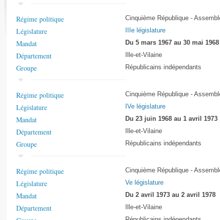
Rapports d'enquête
Rapports législatifs
Régime politique
Cinquième République - Assemblé
Rapports sur l'application des lois
Législature
IIIe législature
Baromètre de l’application des lois
Mandat
Du 5 mars 1967 au 30 mai 1968
Département
Ille-et-Vilaine
Dossiers législatifs
Groupe
Républicains indépendants
Budget et sécurité sociale
Questions écrites et orales
Régime politique
Cinquième République - Assemblé
Comptes rendus des débats
Législature
IVe législature
Mandat
Du 23 juin 1968 au 1 avril 1973
Département
Ille-et-Vilaine
Groupe
Républicains indépendants
Régime politique
Cinquième République - Assemblé
Législature
Ve législature
Mandat
Du 2 avril 1973 au 2 avril 1978
Département
Ille-et-Vilaine
Républicains indépendants