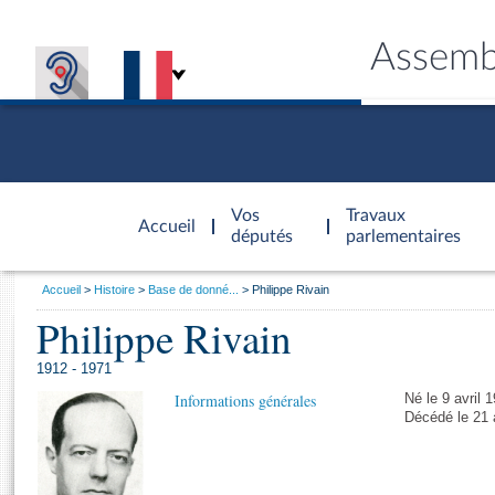
Assemb
Accèder à
la page
Vos
Travaux
Accueil
d'accueil
députés
parlementaires
Vous
Accueil
Histoire
Base de donné...
Philippe Rivain
êtes
Philippe Rivain
Général
ici
CONNEX
TRAVA
CONNA
DÉC
:
1912 - 1971
Informations générales
Né le 9 avril 
Décédé le 21 a