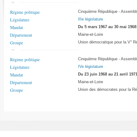
Rapports d'enquête
Rapports législatifs
Régime politique
Cinquième République - Assemblé
Rapports sur l'application des lois
Législature
IIIe législature
Baromètre de l’application des lois
Mandat
Du 5 mars 1967 au 30 mai 1968
Département
Maine-et-Loire
Dossiers législatifs
Groupe
Union démocratique pour la V° R
Budget et sécurité sociale
Questions écrites et orales
Régime politique
Cinquième République - Assemblé
Comptes rendus des débats
Législature
IVe législature
Mandat
Du 23 juin 1968 au 21 avril 197
Département
Maine-et-Loire
Groupe
Union des démocrates pour la Ré