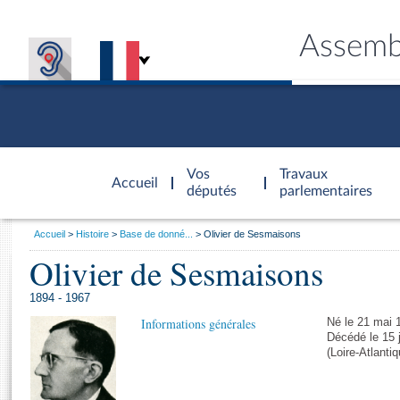
Assemb
Accèder à
la page
Vos
Travaux
Accueil
d'accueil
députés
parlementaires
Vous
Accueil
Histoire
Base de donné...
Olivier de Sesmaisons
êtes
Olivier de Sesmaisons
Général
ici
CONNEX
TRAVA
CONNA
DÉC
:
1894 - 1967
Informations générales
Né le 21 mai 
Décédé le 15 j
(Loire-Atlanti