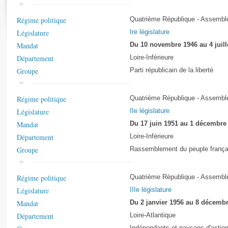
Rapports d'enquête
Rapports législatifs
Régime politique
Quatrième République - Assemblé
Rapports sur l'application des lois
Législature
Ire législature
Baromètre de l’application des lois
Mandat
Du 10 novembre 1946 au 4 juill
Département
Loire-Inférieure
Dossiers législatifs
Groupe
Parti républicain de la liberté
Budget et sécurité sociale
Questions écrites et orales
Régime politique
Quatrième République - Assemblé
Comptes rendus des débats
Législature
IIe législature
Mandat
Du 17 juin 1951 au 1 décembre
Département
Loire-Inférieure
Groupe
Rassemblement du peuple frança
Régime politique
Quatrième République - Assemblé
Législature
IIIe législature
Mandat
Du 2 janvier 1956 au 8 décemb
Département
Loire-Atlantique
Indépendants et paysans d'action