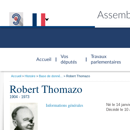
Assemb
Accèder à
la page
Vos
Travaux
Accueil
d'accueil
députés
parlementaires
Vous
Accueil
Histoire
Base de donné...
Robert Thomazo
êtes
Robert Thomazo
Général
ici
CONNEX
TRAVA
CONNA
DÉC
:
1904 - 1973
Informations générales
Né le 14 janv
Décédé le 10 a