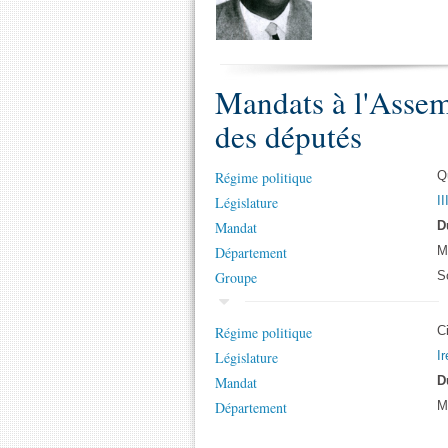
Mandats à l'Assem
des députés
Régime politique
Q
Législature
II
Mandat
D
Département
M
Groupe
S
Régime politique
C
Législature
Ir
Mandat
D
Département
M