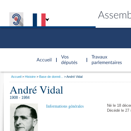
Assemb
Accèder à
la page
Vos
Travaux
Accueil
d'accueil
députés
parlementaires
Vous
Accueil
Histoire
Base de donné...
André Vidal
êtes
André Vidal
Général
ici
CONNEX
TRAVA
CONNA
DÉC
:
1908 - 1984
Informations générales
Né le 18 déce
Décédé le 27 